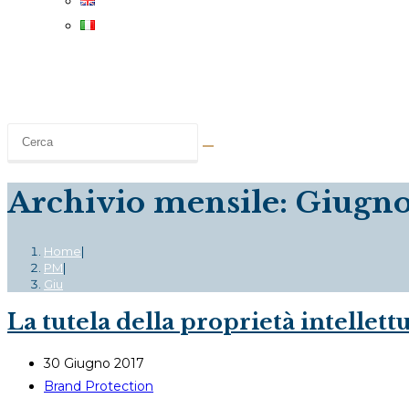
Archivio mensile: Giugno
Home
|
PM
|
Giu
La tutela della proprietà intellettu
Articolo
30 Giugno 2017
pubblicato:
Categoria
Brand Protection
dell'articolo: