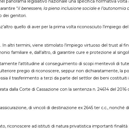
o nel panorama legislativo nazionale una specifica normativa volta 
arantire “
il benessere, la piena inclusione sociale e l’autonomia 
 dei genitori.
enz’altro quello di aver per la prima volta riconosciuto l’impiego de
na. In altri termini, viene stimolato l’impiego virtuoso del trust al f
o familiare e, dall’altro, di garantire cure e protezione al singolo
tamente l’attitudine al conseguimento di scopi meritevoli di tutela
lteriore pregio di riconoscere, seppur non dichiaratamente, la possib
ssia il trasferimento a terzi da parte del settlor dei beni costituiti i
ta dalla Corte di Cassazione con la sentenza n. 24614 del 2016 che
 assicurazione, di vincoli di destinazione ex 2645 ter c.c., nonché d
to, riconoscere ad istituti di natura privatistica importanti finali