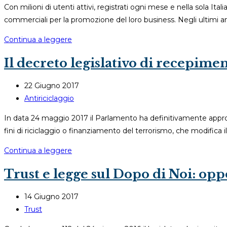
Con milioni di utenti attivi, registrati ogni mese e nella sola Ita
commerciali per la promozione del loro business. Negli ultimi ann
La
Continua a leggere
tutela
Il decreto legislativo di recepimen
della
proprietà
Articolo
22 Giugno 2017
intellettuale
pubblicato:
Categoria
Antiriciclaggio
nell’era
dell'articolo:
dei
In data 24 maggio 2017 il Parlamento ha definitivamente approvat
social
fini di riciclaggio o finanziamento del terrorismo, che modifica
e
Il
Continua a leggere
l’assistenza
decreto
legale
Trust e legge sul Dopo di Noi: opp
legislativo
per
di
la
Articolo
14 Giugno 2017
recepimento
brand
pubblicato:
Categoria
Trust
della
protection
dell'articolo:
IV