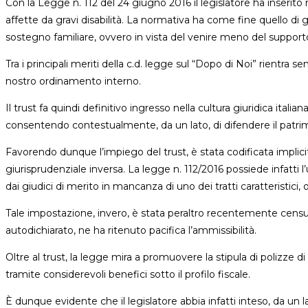
Con la Legge n. 112 del 24 giugno 2016 il legislatore ha inserit
direttiva
affette da gravi disabilità. La normativa ha come fine quello di g
in
sostegno familiare, ovvero in vista del venire meno del supporto
materia
Tra i principali meriti della c.d. legge sul “Dopo di Noi” rientra s
di
nostro ordinamento interno.
antiriciclaggio
Il trust fa quindi definitivo ingresso nella cultura giuridica italia
consentendo contestualmente, da un lato, di difendere il patrimoni
Favorendo dunque l’impiego del trust, è stata codificata implici
giurisprudenziale inversa. La legge n. 112/2016 possiede infatti l’u
dai giudici di merito in mancanza di uno dei tratti caratteristici, o
Tale impostazione, invero, è stata peraltro recentemente censura
autodichiarato, ne ha ritenuto pacifica l’ammissibilità.
Oltre al trust, la legge mira a promuovere la stipula di polizze di
tramite considerevoli benefici sotto il profilo fiscale.
È dunque evidente che il legislatore abbia infatti inteso, da un la