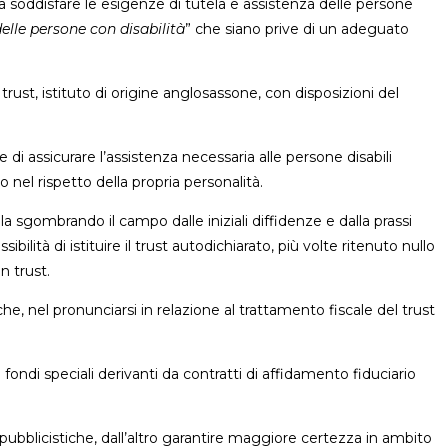
a soddisfare le esigenze di tutela e assistenza delle persone
delle persone con disabilità
” che siano prive di un adeguato
l trust, istituto di origine anglosassone, con disposizioni del
ine di assicurare l’assistenza necessaria alle persone disabili
 nel rispetto della propria personalità.
 sgombrando il campo dalle iniziali diffidenze e dalla prassi
ilità di istituire il trust autodichiarato, più volte ritenuto nullo
n trust.
, nel pronunciarsi in relazione al trattamento fiscale del trust
i fondi speciali derivanti da contratti di affidamento fiduciario
tà pubblicistiche, dall’altro garantire maggiore certezza in ambito